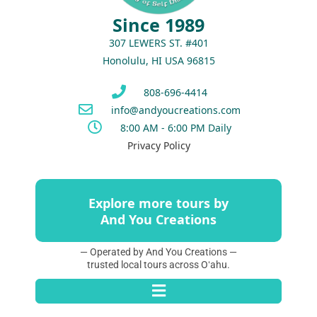
Since 1989
307 LEWERS ST. #401
Honolulu, HI USA 96815
808-696-4414
info@andyoucreations.com
8:00 AM - 6:00 PM Daily
Privacy Policy
Explore more tours by
And You Creations
— Operated by And You Creations —
trusted local tours across Oʻahu.