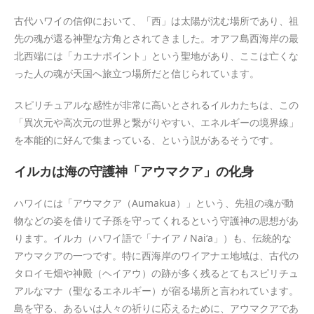
古代ハワイの信仰において、「西」は太陽が沈む場所であり、祖
先の魂が還る神聖な方角とされてきました。オアフ島西海岸の最
北西端には「カエナポイント」という聖地があり、ここは亡くな
った人の魂が天国へ旅立つ場所だと信じられています。
スピリチュアルな感性が非常に高いとされるイルカたちは、この
「異次元や高次元の世界と繋がりやすい、エネルギーの境界線」
を本能的に好んで集まっている、という説があるそうです。
イルカは海の守護神「アウマクア」の化身
ハワイには「アウマクア（Aumakua）」という、先祖の魂が動
物などの姿を借りて子孫を守ってくれるという守護神の思想があ
ります。イルカ（ハワイ語で「ナイア / Naiʻa」）も、伝統的な
アウマクアの一つです。特に西海岸のワイアナエ地域は、古代の
タロイモ畑や神殿（ヘイアウ）の跡が多く残るとてもスピリチュ
アルなマナ（聖なるエネルギー）が宿る場所と言われています。
島を守る、あるいは人々の祈りに応えるために、アウマクアであ