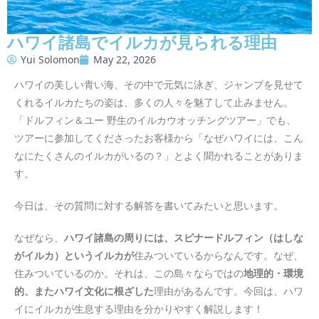
ハワイ諸島でイルカが見られる理由
Yui Solomon
May 22, 2026
ハワイの美しい青い海、その中で元気に泳ぎ、ジャンプを見せて
くれるイルカたちの姿は、多くの人々を魅了して止みません。
「ドルフィン＆ユー 野生のイルカウオッチングツアー」でも、
ツアーに参加してくださったお客様から「なぜハワイには、こん
なにたくさんのイルカがいるの？」とよく聞かれることがありま
す。
今日は、その質問に対する解答を書いてみたいと思います。
なぜなら、
ハワイ諸島の周りには、スピナードルフィン（はしな
がイルカ）というイルカが
住みついているからなんです。なぜ、
住みついているのか。それは、この島々ならではの
地理的・環境
的、またハワイ文化に根ざした
理由があるんです。今回は、ハワ
イにイルカが生息する理由を分かりやすく解説します！