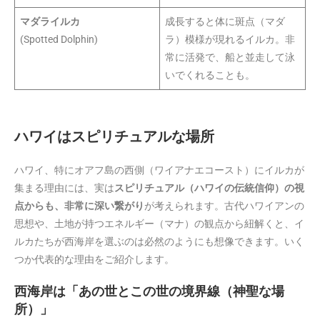
マダライルカ
成長すると体に斑点（マダ
(Spotted Dolphin)
ラ）模様が現れるイルカ。非
常に活発で、船と並走して泳
いでくれることも。
ハワイはスピリチュアルな場所
ハワイ、特にオアフ島の西側（ワイアナエコースト）にイルカが
集まる理由には、実は
スピリチュアル（ハワイの伝統信仰）の視
点からも、非常に深い繋がり
が考えられます。古代ハワイアンの
思想や、土地が持つエネルギー（マナ）の観点から紐解くと、イ
ルカたちが西海岸を選ぶのは必然のようにも想像できます。いく
つか代表的な理由をご紹介します。
西海岸は「あの世とこの世の境界線（神聖な場
所）」