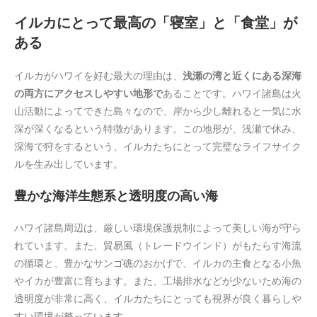
イルカにとって最高の「寝室」と「食堂」が
ある
イルカがハワイを好む最大の理由は、
浅瀬の湾と近くにある深海
の両方にアクセスしやすい地形で
あることです。ハワイ諸島は火
山活動によってできた島々なので、岸から少し離れると一気に水
深が深くなるという特徴があります。この地形が、浅瀬で休み、
深海で狩をするという、イルカたちにとって完璧なライフサイク
ルを生み出しています。
豊かな海洋生態系と透明度の高い海
ハワイ諸島周辺は、厳しい環境保護規制によって美しい海が守ら
れています。また、貿易風（トレードウインド）がもたらす海流
の循環と、豊かなサンゴ礁のおかげで、イルカの主食となる小魚
やイカが豊富に育ちます。また、工場排水などが少ないため海の
透明度が非常に高く、イルカたちにとっても視界が良く暮らしや
すい環境が整っています。