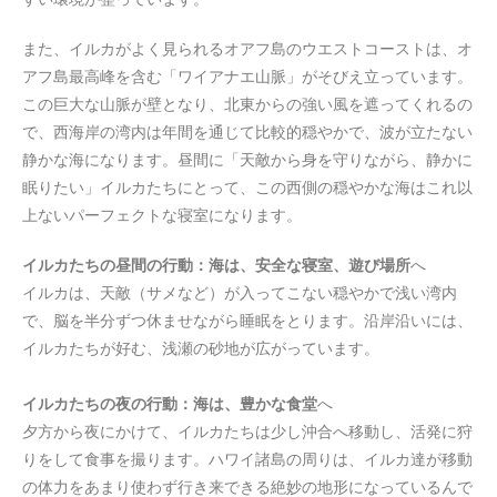
また、イルカがよく見られるオアフ島のウエストコーストは、オ
アフ島最高峰を含む「ワイアナエ山脈」がそびえ立っています。
この巨大な山脈が壁となり、北東からの強い風を遮ってくれるの
で、西海岸の湾内は年間を通じて比較的穏やかで、波が立たない
静かな海になります。昼間に「天敵から身を守りながら、静かに
眠りたい」イルカたちにとって、この西側の穏やかな海はこれ以
上ないパーフェクトな寝室になります。
イルカたちの昼間の行動：海は、安全な寝室、遊び場所
へ
イルカは、天敵（サメなど）が入ってこない穏やかで浅い湾内
で、脳を半分ずつ休ませながら睡眠をとります。沿岸沿いには、
イルカたちが好む、浅瀬の砂地が広がっています。
イルカたちの夜の行動：海は、豊かな食堂
へ
夕方から夜にかけて、イルカたちは少し沖合へ移動し、活発に狩
りをして食事を撮ります。ハワイ諸島の周りは、イルカ達が移動
の体力をあまり使わず行き来できる絶妙の地形になっているんで