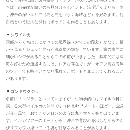
ちばしの先端が白いのも見分けるポイント。沿岸近くよりも、少
し沖合の深いエリア（島と島をつなぐ海峡など）を好みます。何
百頭という巨大な群れ（ポッド）を作ることもあります。
シワイルカ
頭部からくちばしにかけての境界線（おでこの段差）がなく、横
から見るとシュッと尖った流線型の顔をしています。歯の表面に
細かいシワがあることからこの名前がつきました。基本的には深
海を好むため遭遇するには、レアな存在ですが、オアフ島西海岸
のツアーでも時々いきなり現れて、ボートと並走してくれること
があります。
ゴンドウクジラ
名前に「クジラ」とついていますが、生物学的にはマイルカ科に
属する大型のイルカの仲間です（体長4〜5メートルほど）。全身
が真っ黒で、おでこがメロンのように丸く大きく突き出ていま
す。イルカツアーのボートから、沖合で背びれを出しながらのん
びりプカプカ浮いている姿が目撃されることがあります。