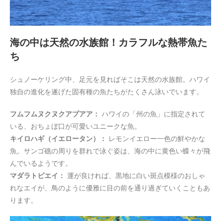
海の中は天然の水族館！カラフルな熱帯魚た
ち
シュノーケリング中、足元を見ればそこは天然の水族館。ハワイ
独自の進化を遂げた固有種の魚たちがたくさん泳いでいます。
フムフムヌクヌクアプアア：
ハワイの「州の魚」に指定されて
いる、おちょぼ口が可愛いユニークな魚。
キイロハギ（イエロータン）：
レモンイエロー一色の鮮やかな
魚。サンゴ礁の周りを群れで泳ぐ姿は、海の中に黄色い蝶々が飛
んでいるようです。
マダラトビエイ：
運が良ければ、黒地に白い斑点模様のおしゃ
れなエイが、鳥のように優雅に目の前を通り過ぎていくこともあ
ります。