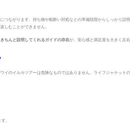
安につながります。持ち物や船酔い対処なとの準備段階からしっかり説
て楽しむことができません。
もきちんと説明してくれるガイドの存在
が、安心感と満足度を大きく左
？
ハワイのイルカツアーは危険なものではありません。ライフジャケット
ます。