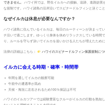
できません。
ハワイ州では、野生イルカへの接触、追跡、進路妨害
な規制です。ハワイ諸島の沿岸沿いでスピナードルフィンと泳ぐこ
なぜイルカは休息が必要なんですか？
ハワイ諸島に住んでいるイルカは、毎日のルーティーンが決まって
チ沿いで過ごします。ゆっくり身体を休めリラックスしている時間で
り、ルールを守らず泳いでイルカを追いかける人たちが増えたため
法律の詳細はこちら：
ハワイのスピナードルフィン保護規制につ
イルカに会える時期・確率・時間帯
年間を通してイルカの観察可能
午前中の遭遇率が高め
天候・海況に左右されるため100％保証は不可
ハワイのイルカツアーでは経験豊富なクルーがイルカの行動を熟知し
ないことを理解することも大切です。