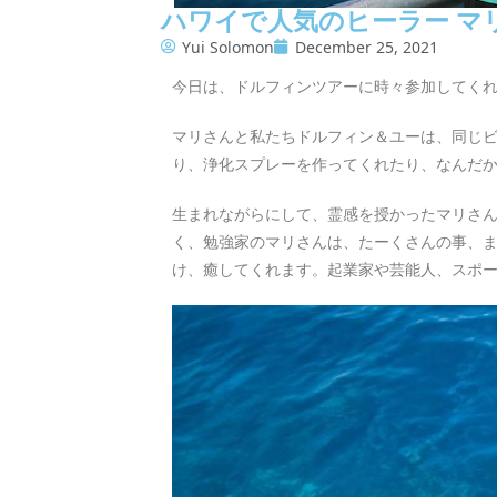
ハワイで人気のヒーラー マ
Yui Solomon
December 25, 2021
今日は、ドルフィンツアーに時々参加してく
マリさんと私たちドルフィン＆ユーは、同じ
り、浄化スプレーを作ってくれたり、なんだ
生まれながらにして、霊感を授かったマリさ
く、勉強家のマリさんは、たーくさんの事、
け、癒してくれます。起業家や芸能人、スポ