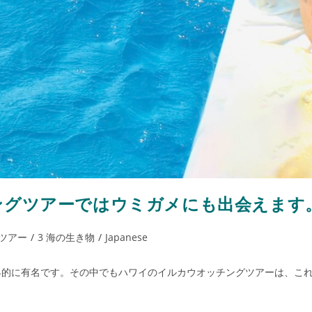
ングツアーではウミガメにも出会えます
カツアー
/
3 海の生き物
/
Japanese
界的に有名です。その中でもハワイのイルカウオッチングツアーは、こ