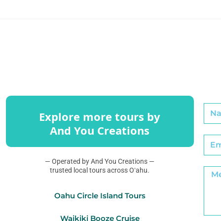
Explore more tours by
And You Creations
— Operated by And You Creations —
trusted local tours across Oʻahu.
Oahu Circle Island Tours
Waikiki Booze Cruise