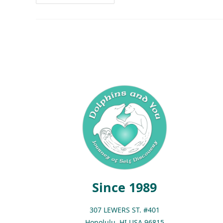
Since 1989
307 LEWERS ST. #401
Honolulu, HI USA 96815